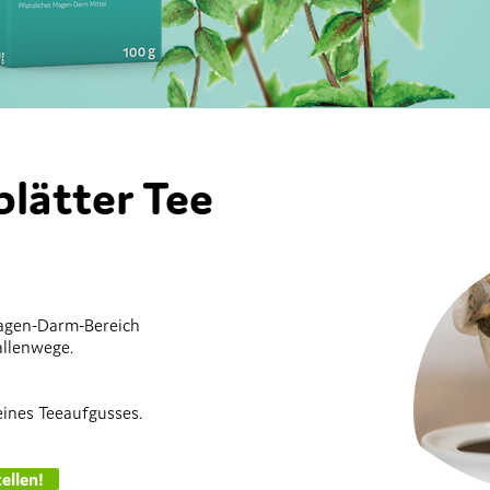
blätter Tee
agen-Darm-Bereich
allenwege.
eines Teeaufgusses.
ellen!