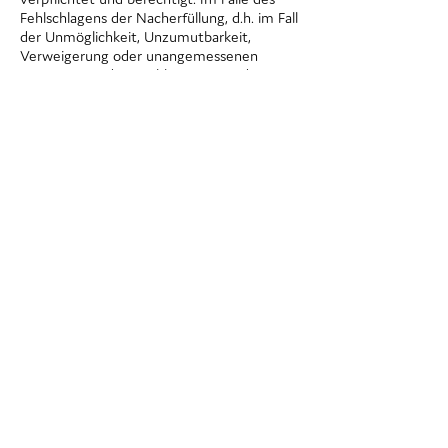
Fehlschlagens der Nacherfüllung, d.h. im Fall
der Unmöglichkeit, Unzumutbarkeit,
Verweigerung oder unangemessenen
Verzögerung der Nachbesserung oder
Ersatzlieferung, kann der Kunde nach
angemessener Fristsetzung vom Vertrag
zurücktreten oder den Kaufpreis
angemessen mindern.
(4) Beruht der Mangel auf dem
Verschulden der Verkäuferin, kann der
Kunde unter den in § 8 bestimmten
Voraussetzungen Schadensersatz
verlangen.
(5) Die Gewährleistung entfällt, wenn der
Kunde ohne Zustimmung der Verkäuferin
die gelieferte Ware verändert oder durch
Dritte verändern lässt und die
Mängelbeseitigung hierdurch unmöglich
oder unzumutbar erschwert wird. In jedem
Fall hat der Kunde die durch die
Veränderung entstehenden Mehrkosten
der Mängelbeseitigung zu tragen.