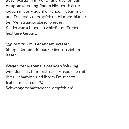
Beschwerden im Mund- und Rachenraum.
Hauptanwendung finden Himbeerblätter
jedoch in der Frauenheilkunde. Hebammen
und Frauenärzte empfehlen Himbeerblätter
bei Menstruationsbeschwerden,
Kinderwunsch und anschließend für eine
leichtere Geburt.
1,5g mit 200 ml siedendem Wasser
übergießen und für ca. 5 Minuten ziehen
lassen.
Wegen der wehenauslösenden Wirkung
wird die Einnahme erst nach Absprache mit
Ihrer Hebamme und Ihrem Frauenarzt
frühestens ab der 34.
Schwangerschaftswoche empfohlen!
Jetzt in Ihrer Apotheke vorbestellen!