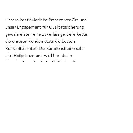
Unsere kontinuierliche Präsenz vor Ort und 
unser Engagement für Qualitätssicherung 
gewährleisten eine zuverlässige Lieferkette, 
die unseren Kunden stets die besten 
Rohstoffe bietet. Die Kamille ist eine sehr 
alte Heilpflanze und wird bereits im 
ältesten Arzneibuch der Welt, dem Papyrus 
Ebers, erwähnt. Diese traditionelle 
Heilpflanze wird auch heute noch als 
klassische Apotheken-Teedroge geschätzt.
Mit Hingabe und Sorgfalt bringen wir die 
Natur und ihre wertvollen Schätze direkt zu 
Ihnen.