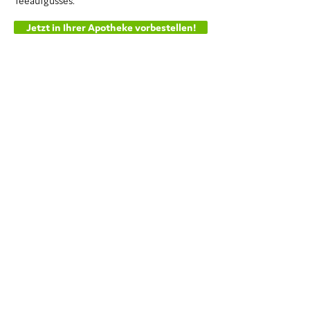
Teeaufgusses.
Jetzt in Ihrer Apotheke vorbestellen!
Zutaten
125 g Thymian
zurück zur Übersicht
Downloads
Spezifikationen