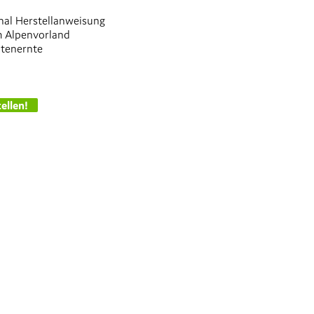
ginal Herstellanweisung
im Alpenvorland
lütenernte
ellen!