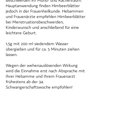
Beschwerden im Mund- und Rachenraum.
Hauptanwendung finden Himbeerblätter
jedoch in der Frauenheilkunde. Hebammen
und Frauenärzte empfehlen Himbeerblätter
bei Menstruationsbeschwerden,
Kinderwunsch und anschließend für eine
leichtere Geburt.
1,5g mit 200 ml siedendem Wasser
übergießen und für ca. 5 Minuten ziehen
lassen.
Wegen der wehenauslösenden Wirkung
wird die Einnahme erst nach Absprache mit
Ihrer Hebamme und Ihrem Frauenarzt
frühestens ab der 34.
Schwangerschaftswoche empfohlen!
Jetzt in Ihrer Apotheke vorbestellen!