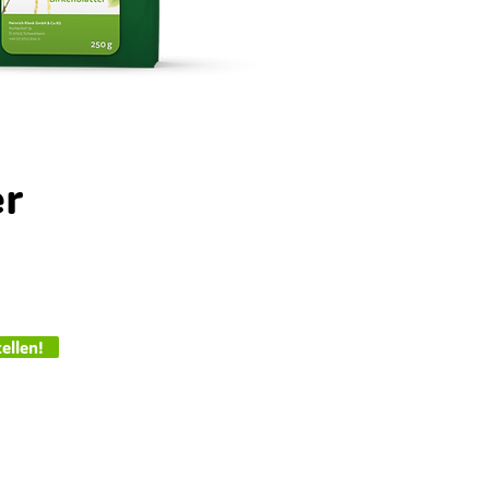
er
ellen!