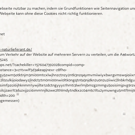
bseite nutzbar zu machen, indem sie Grundfunktionen wie Seitennavigation und 
ebseite kann ohne diese Cookies nicht richtig funktionieren.
net
-naturlieferant.de/
m Verkehr auf der Website auf mehreren Servern zu verteilen, um die Antwortz
 5245
xapps.net/?cachekiller=1576047392028compid=comp-
stance=3vz1tvwlf5d3akeapjnexr-z8fho-
mgu5zwm5otktnjm3mi00mtcxlwjhnzctnzy2ntk3nzq4ymvmiiwiyxbwrgvmswqioiix
l0zulkijoiodawyzjlndctztm0mi00nwi0ltk0ngqtnta3njdkn2u0n2u2iiwic2lnbkrhdgu
2usimfpzci6ijhknmm1ywjilte1zdctngyyys1hmti3lwrlmjbmzgzmmgu5osisimjpvg9rz
jzaxrlt3duzxjjzci6imm1njlkzwe2lthlmdytndkxzc04mtc1ltu2ymuwngu5mtflmij9
idth=200
angemessen)