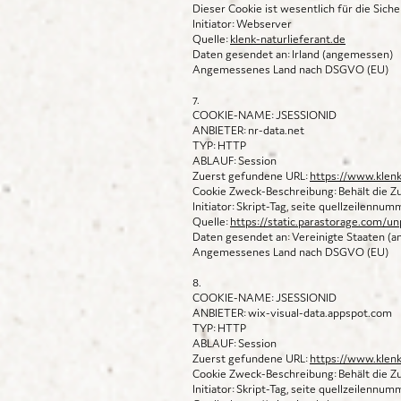
Dieser Cookie ist wesentlich für die Sic
Initiator: Webserver
Quelle:
klenk-naturlieferant.de
Daten gesendet an: Irland (angemessen)
Angemessenes Land nach DSGVO (EU)
7.
COOKIE-NAME: JSESSIONID
ANBIETER: nr-data.net
TYP: HTTP
ABLAUF: Session
Zuerst gefundene URL:
https://www.klenk
Cookie Zweck-Beschreibung: Behält die Zu
Initiator: Skript-Tag, seite quellzeilennu
Quelle:
https://static.parastorage.com/un
Daten gesendet an: Vereinigte Staaten (
Angemessenes Land nach DSGVO (EU)
8.
COOKIE-NAME: JSESSIONID
ANBIETER: wix-visual-data.appspot.com
TYP: HTTP
ABLAUF: Session
Zuerst gefundene URL:
https://www.klenk
Cookie Zweck-Beschreibung: Behält die Zu
Initiator: Skript-Tag, seite quellzeilennu