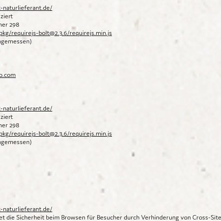
-naturlieferant.de/
ziert
mmer 298
pkg/requirejs-bolt@2.3.6/requirejs.min.js
angemessen)
io.com
-naturlieferant.de/
ziert
mmer 298
pkg/requirejs-bolt@2.3.6/requirejs.min.js
angemessen)
-naturlieferant.de/
t die Sicherheit beim Browsen für Besucher durch Verhinderung von Cross-Site