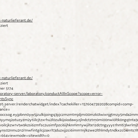
-naturlieferant.de/
ziert
-naturlieferant.de/
ziert
mer 5174
oratory-server/laboratory/conductAllInScope?scope=error-
ntsSync
get-server/renderchatwidget/index?cachekiller=1576047392028compid=comp-
tance=
doccsog.eyjpbnn0yw5jzulkijoingq3yjczmzmtmjdjmi00mzk0lwixnjgtmzy5mda2mmj
ymq2otuzyzm2ytiilcjtzxrhu2l0zulkijoiodawyzjlndctztm0mi00nwi0ltk0ngqtnta3n
4nvoilcjkzw1vtw9kzsi6zmfsc2usimfpzci6ijhknmm1ywjilte1zdctngyyys1hmti3lwrl
yns02nmu2n2i1nwfintgilcjzaxrlt3duzxjjzci6imm1njlkzwe2lthlmdytndkxzc04mtc1
n=664viewmode=sitewidth=0