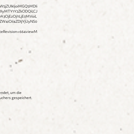
W5jZUlkIjoiMGQ5MDli
DIyMTY1Y2ZkODQiLCJ
A3OjEzOjI1LjE0MVoiL
4iOiI4ZDljYjUyNS0
teRevision=664viewM
endet, um die
uchers gespeichert.