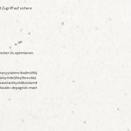
Zugriff auf sichere
eiten zu optimieren.
mzcyyta0mc1kodm2ltbj
ioiiymde5lteyltexvda3
w4ioii4ztkyztdkzs04md
locale=depageid=mast