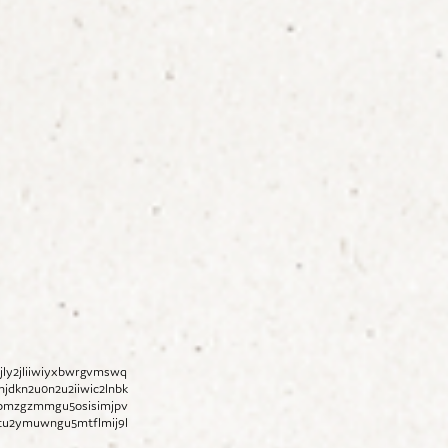
ly2jliiwiyxbwrgvmswq
jdkn2u0n2u2iiwic2lnbk
mjbmzgzmmgu5osisimjpv
ltu2ymuwngu5mtflmij9l