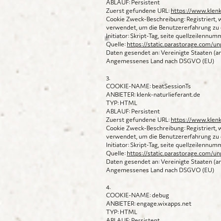
ABLAUF: Persistent
Zuerst gefundene URL:
https://www.klenk
Cookie Zweck-Beschreibung: Registriert,
verwendet, um die Benutzererfahrung zu 
Initiator: Skript-Tag, seite quellzeilennu
Quelle:
https://static.parastorage.com/un
Daten gesendet an: Vereinigte Staaten (
Angemessenes Land nach DSGVO (EU)
3.
COOKIE-NAME: beatSessionTs
ANBIETER: klenk-naturlieferant.de
TYP: HTML
ABLAUF: Persistent
Zuerst gefundene URL:
https://www.klenk
Cookie Zweck-Beschreibung: Registriert,
verwendet, um die Benutzererfahrung zu 
Initiator: Skript-Tag, seite quellzeilennu
Quelle:
https://static.parastorage.com/un
Daten gesendet an: Vereinigte Staaten (
Angemessenes Land nach DSGVO (EU)
4.
COOKIE-NAME: debug
ANBIETER: engage.wixapps.net
TYP: HTML
ABLAUF: Persistent