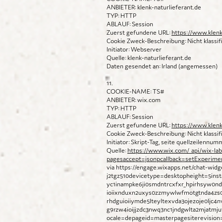
ANBIETER: klenk-naturlieferant.de
TYP: HTTP
ABLAUF: Session
Zuerst gefundene URL:
https://www.klenk
Cookie Zweck-Beschreibung: Nicht klassifi
Initiator: Webserver
Quelle: klenk-naturlieferant.de
Daten gesendet an: Irland (angemessen)
11.
COOKIE-NAME: TS#
ANBIETER: wix.com
TYP: HTTP
ABLAUF: Session
Zuerst gefundene URL:
https://www.klenk
Cookie Zweck-Beschreibung: Nicht klassifi
Initiator: Skript-Tag, seite quellzeilennum
Quelle:
https://www.wix.com/_api/wix-lab
pagesaccept=jsonpcallback=setExperime
via
https://engage.wixapps.net/chat-wid
j2tgz510devicetype=desktopheight=5ins
yc1inampke6ji0smdntrcxfxr_hpirhsyw0n
ioiixnduxn2uxys0zzmywlwfmotgtnda4zs0y
rhdguioiiymde5lteyltexvda3ojezoje0ljc
g9rzw4ioijjzdc3nwq3nc1jndgwlta2mjatmju
ocale=depageid=masterpagesiterevisio