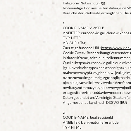
Kategorie: Notwendig (13)
Notwendige Cookies helfen dabei, eine We
Bereiche der Webseite ermöglichen. Die W
1.
COOKIE-NAME: AWSELB
ANBIETER: eurocookie.galilcloud.wixapps.
TYP: HTTP
ABLAUF: 1 Tag
Zuerst gefundene URL:
https://www.klenk
Cookie Zweck-Beschreibung: Verwendet, u
Initiator: Iframe, seite quellzeilennummer
Quelle:
https://eurocookie.galilcloud.wi
jgz09hvhdevicetype=desktopheight=60in
m4l9zmvwabypf4.eyjpbnn0yw5jzulkijoi
n2itm2uwoc1imge0mdg2zgu1otqilcjtzxrhu2
ojezoje0ljc4nvoilcjkzw1vtw9kzsi6zmfsc
mwlta0yzutmmuzys0ynjezzwewywnjmdkilc
erpagesiterevision=664viewmode=sitew
Daten gesendet an: Vereinigte Staaten (
Angemessenes Land nach DSGVO (EU)
2.
COOKIE-NAME: beatSessionId
ANBIETER: klenk-naturlieferant.de
TYP: HTML