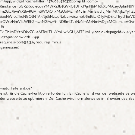
.com/app/widget?cacheKiller=1576048520322comp
Id=comp-
5000instance=SGRZKuolecqvYMWRzJb4GV4C4Dfrxf7jnNbM16kXSMA.eyJpbnN0Y
YjdmZGU3IiwiYXBwRGVmSWQiOiIxMzQxMzlmMy1mMmEwLTJjMmMtNjkzYy1lZ
i00NWI0LTk0NGQtNTA3NjdkN2U0N2U2Iiwic2lnbkRhdGUiOiIyMDE5LTEyLTExVD
IjUxOWIzNmVkLWRhZmUtNGM2Yi1iNDBmLTJkNzNmMzNmMDgxMCIsImJpVG9rZW
Jh
E2LThlMDYtNDkxZC04MTc1LTU2YmUwNGU5MTFlMiJ9locale=depageId=xl4iysi
58a724a16adbwidth=899
requirejs-bolt@2.3.6/requirejs.min.js
angemessen)
-naturlieferant.de/
 ist für die Cache-Funktion erforderlich. Ein Cache wird von der webseite verw
der webseite zu optimieren. Der Cache wird normalerweise im Browser des Bes