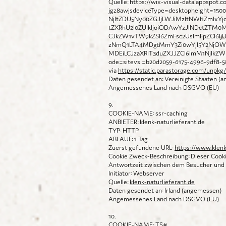
Quelle:
https://wix-visual-data.appspot
jgz8awjsdeviceType=desktopheight=1
NjItZDU5Ny00ZGJjLWJiMzItNWI1ZmIx
tZXRhU2l0ZUlkIjoiODAwYzJlNDctZTM0M
CJkZW1vTW9kZSI6ZmFsc2UsImFpZCI6
zNmQ1LTA4MDgtMmY3Zi0wYjI5Y2NjOW
MDEiLCJzaXRlT3duZXJJZCI6ImM1NjlkZW
ode=sitevsi=b20d2059-6175-4996-9df8-
via
https://static.parastorage.com/unpkg/
Daten gesendet an: Vereinigte Staaten (
Angemessenes Land nach DSGVO (EU)
9.
COOKIE-NAME: ssr-caching
ANBIETER: klenk-naturlieferant.de
TYP: HTTP
ABLAUF: 1 Tag
Zuerst gefundene URL:
https://www.klenk
Cookie Zweck-Beschreibung: Dieser Cookie
Antwortzeit zwischen dem Besucher und 
Initiator: Webserver
Quelle:
klenk-naturlieferant.de
Daten gesendet an: Irland (angemessen)
Angemessenes Land nach DSGVO (EU)
10.
COOKIE-NAME: TS#