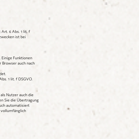
. 6 Abs. 1 lit. f
wecken ist bei
 Einige Funktionen
er Browser auch nach
det.
bs. 1 lit. f DSGVO.
als Nutzer auch die
en Sie die Übertragung
uch automatisiert
 vollumfänglich