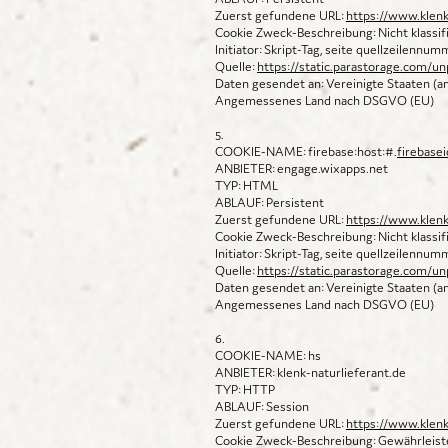
Zuerst gefundene URL:
https://www.klenk
Cookie Zweck-Beschreibung: Nicht klassifi
Initiator: Skript-Tag, seite quellzeilennu
Quelle:
https://static.parastorage.com/un
Daten gesendet an: Vereinigte Staaten (
Angemessenes Land nach DSGVO (EU)
5.
COOKIE-NAME: firebase:host:#.
firebase
ANBIETER: engage.wixapps.net
TYP: HTML
ABLAUF: Persistent
Zuerst gefundene URL:
https://www.klenk
Cookie Zweck-Beschreibung: Nicht klassifi
Initiator: Skript-Tag, seite quellzeilennu
Quelle:
https://static.parastorage.com/un
Daten gesendet an: Vereinigte Staaten (
Angemessenes Land nach DSGVO (EU)
6.
COOKIE-NAME: hs
ANBIETER: klenk-naturlieferant.de
TYP: HTTP
ABLAUF: Session
Zuerst gefundene URL:
https://www.klenk
Cookie Zweck-Beschreibung: Gewährleiste