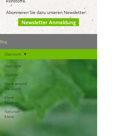
Rohstoffe.
Abonnieren Sie dazu unseren Newsletter:
Newsletter Anmeldung
Blog
Übersicht
Übersicht
Qualität
Klenk around
the world
Klenk
Cosmos
Natürlich
Klenk